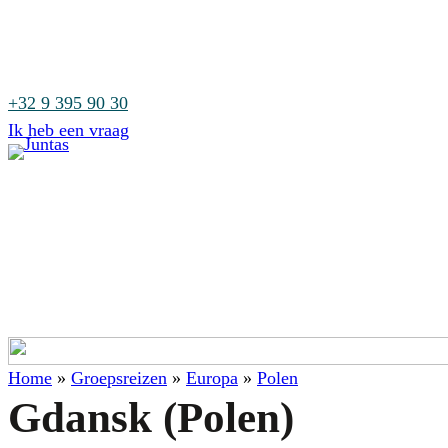
+32 9 395 90 30
Ik heb een vraag
Type reis
Bestemmingen
Home
»
Groepsreizen
»
Europa
»
Polen
Gdansk (Polen)