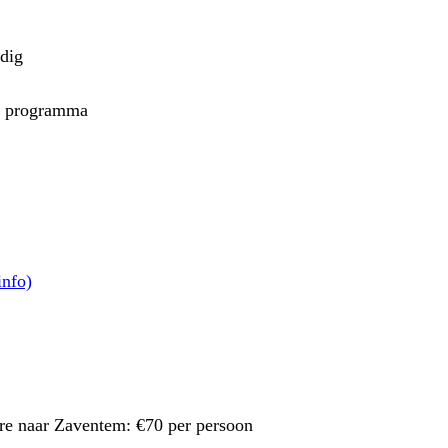
rdig
ns programma
info)
ere naar Zaventem: €70 per persoon