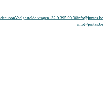
adeaubon
Veelgestelde vragen
+32 9 395 90 30
info@juntas.be
info@juntas.be
Cruises
Kalender
Evenementen
Inspiratie