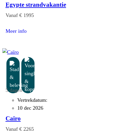
Egypte strandvakantie
Vanaf € 1995
:
Egypte
Meer info
strandvakantie
5 dagen
Vertrekdatum:
10 dec 2026
Caïro
Vanaf € 2265