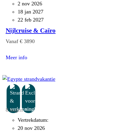
2 nov 2026
18 jan 2027
22 feb 2027
Nijlcruise & Caïro
Vanaf € 3890
:
Nijlcruise
Meer info
&
Caïro
8 dagen
Vertrekdatum:
20 nov 2026