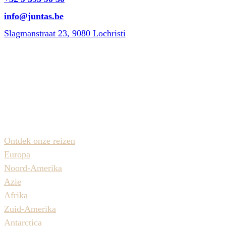
info@juntas.be
Slagmanstraat 23, 9080 Lochristi
Bereikbaar op weekdagen van 10u-13u & 14u-18u
op zaterdag van 10u tot 16u
Reisaanbod
Ontdek onze reizen
Europa
Noord-Amerika
Azie
Afrika
Zuid-Amerika
Antarctica