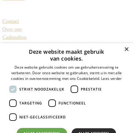
Reizen met Juntas
Contact
Over ons
Cadeaubon
Duurzaam reizen
×
Deze website maakt gebruik
Groepsreizen50plus
van cookies.
Alleenreizenden
Deze website gebruikt cookies om uw gebruikerservaring te
Inspiratie & meer
verbeteren. Door onze website te gebruiken, stemt u in met alle
cookies in overeenstemming met ons Cookiebeleid.
Lees verder
Cruise info
STRIKT NOODZAKELIJK
PRESTATIE
Reisverhalen
Reisblog
TARGETING
FUNCTIONEEL
Nieuws
Vacatures
NIET-GECLASSIFICEERD
© Juntas 2024