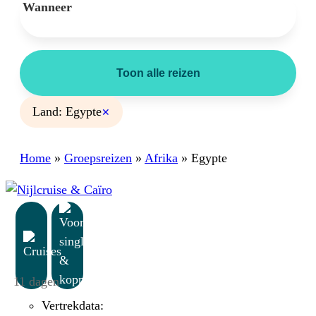
Wanneer
Toon alle reizen
Land: Egypte
✕
Home
»
Groepsreizen
»
Afrika
»
Egypte
11 dagen
Vertrekdata: