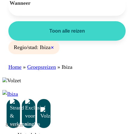
Wanneer
Toon alle reizen
Regio/stad: Ibiza
✕
Home
»
Groepsreizen
»
Ibiza
Volzet
8 dagen