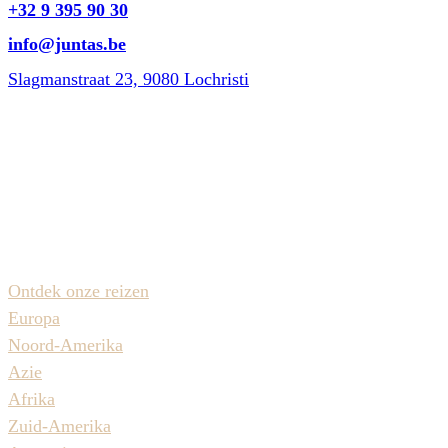
+32 9 395 90 30
info@juntas.be
Slagmanstraat 23, 9080 Lochristi
Bereikbaar op weekdagen van 10u-13u & 14u-18u
op zaterdag van 10u tot 16u
Reisaanbod
Ontdek onze reizen
Europa
Noord-Amerika
Azie
Afrika
Zuid-Amerika