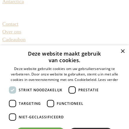
Antarctica
Reizen met Juntas
Contact
Over ons
Cadeaubon
Duurzaam reizen
×
Deze website maakt gebruik
Groepsreizen50plus
van cookies.
Alleenreizenden
Deze website gebruikt cookies om uw gebruikerservaring te
Inspiratie & meer
verbeteren. Door onze website te gebruiken, stemt u in met alle
cookies in overeenstemming met ons Cookiebeleid.
Lees verder
Cruise info
STRIKT NOODZAKELIJK
PRESTATIE
Reisverhalen
Reisblog
TARGETING
FUNCTIONEEL
Nieuws
Vacatures
NIET-GECLASSIFICEERD
© Juntas 2024