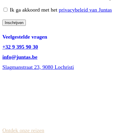
Ik ga akkoord met het
privacybeleid van Juntas
Consent
Inschrijven
Veelgestelde vragen
+32 9 395 90 30
info@juntas.be
Slagmanstraat 23, 9080 Lochristi
Bereikbaar op weekdagen van 10u-13u & 14u-18u
op zaterdag van 10u tot 16u
Reisaanbod
Ontdek onze reizen