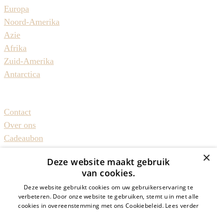
Europa
Noord-Amerika
Azie
Afrika
Zuid-Amerika
Antarctica
Reizen met Juntas
Contact
Over ons
Cadeaubon
Duurzaam reizen
×
Deze website maakt gebruik
Groepsreizen50plus
van cookies.
Alleenreizenden
Deze website gebruikt cookies om uw gebruikerservaring te
Inspiratie & meer
verbeteren. Door onze website te gebruiken, stemt u in met alle
cookies in overeenstemming met ons Cookiebeleid.
Lees verder
Cruise info