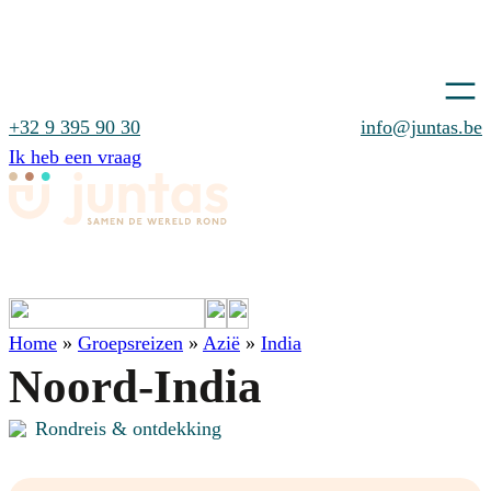
Europa
Stad & beleving
12
87
+32 9 395 90 30
info@juntas.be
Noord-Amerika
Strand & verkenning
29
3
Ik heb een vraag
Azië
Rondreis & ontdekking
52
10
Afrika
Cruises
19
11
Cruises
Kalender
Evenementen
Inspiratie
Zuid-Amerika
Wandelvakantie
2
4
Antarctica
Exclusief alleenreizenden
26
1
Home
»
Groepsreizen
»
Azië
»
India
Noord-India
Rondreis & ontdekking