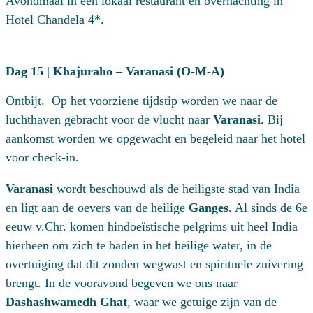
Avondmaal in een lokaal restaurant en overnachting in
Hotel Chandela 4*.
Dag 15 | Khajuraho – Varanasi (O-M-A)
Ontbijt. Op het voorziene tijdstip worden we naar de
luchthaven gebracht voor de vlucht naar
Varanasi
. Bij
aankomst worden we opgewacht en begeleid naar het hotel
voor check-in.
Varanasi
wordt beschouwd als de heiligste stad van India
en ligt aan de oevers van de heilige
Ganges
. Al sinds de 6e
eeuw v.Chr. komen hindoeïstische pelgrims uit heel India
hierheen om zich te baden in het heilige water, in de
overtuiging dat dit zonden wegwast en spirituele zuivering
brengt. In de vooravond begeven we ons naar
Dashashwamedh Ghat
, waar we getuige zijn van de