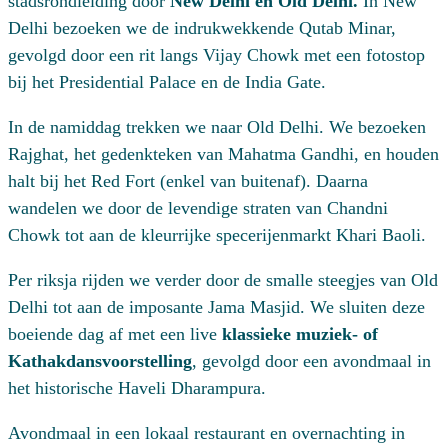
stadsrondleiding door
New Delhi en Old Delhi.
In New
Delhi bezoeken we de indrukwekkende
Qutab Minar
,
gevolgd door een rit langs
Vijay Chowk
met een fotostop
bij het
Presidential Palace
en de
India Gate
.
In de namiddag trekken we naar Old Delhi. We bezoeken
Rajghat
, het gedenkteken van Mahatma Gandhi, en houden
halt bij het
Red Fort
(enkel van buitenaf). Daarna
wandelen we door de levendige straten van
Chandni
Chowk
tot aan de kleurrijke specerijenmarkt
Khari Baoli
.
Per riksja rijden we verder door de smalle steegjes van Old
Delhi tot aan de imposante
Jama Masjid
. We sluiten deze
boeiende dag af met een live
klassieke muziek- of
Kathakdansvoorstelling
, gevolgd door een avondmaal in
het historische Haveli Dharampura.
Avondmaal in een lokaal restaurant en overnachting in